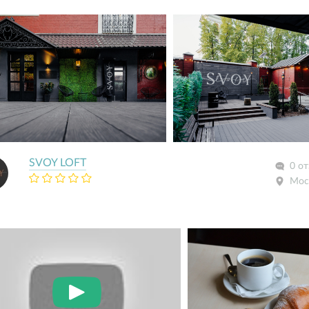
SVOY LOFT
0 о
Мос