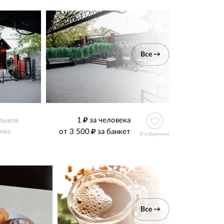
Все →
1
за человека
тзывов
от 3 500
за банкет
ква
В избранное
Все →