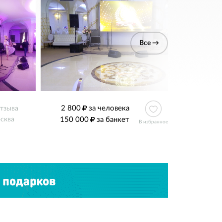
Все →
2 800
за человека
отзыва
150 000
за банкет
сква
В избранное