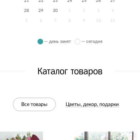
21
22
23
24
25
26
27
28
29
30
1
2
3
4
5
6
7
8
9
10
11
— день занят
— сегодня
Каталог товаров
Все товары
Цветы, декор, подарки