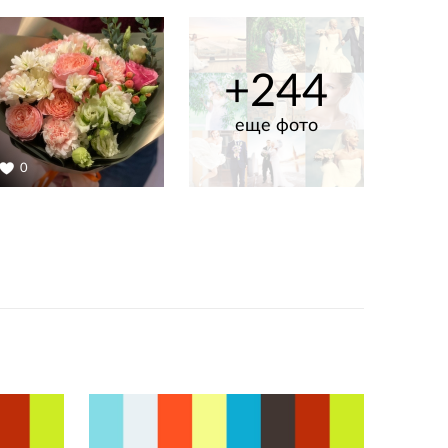
+244
еще фото
0