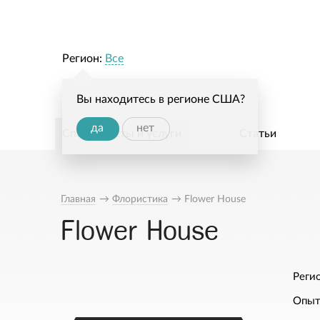
Регион:
Все
Вы находитесь в регионе США?
да
нет
Специалисты и услуги
Статьи
Главная
→
Флористика
→
Flower House
Flower House
Регио
Опыт