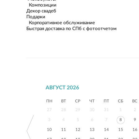
Композиции
Декор свадеб
Подарки
Корпоративное обслуживание
Быстрая доставка по СПб с фотоотчетом
АВГУСТ 2026
ПН
ВТ
СР
ЧТ
ПТ
СБ
ВС
27
28
29
30
31
1
2
3
4
5
6
7
8
9
10
11
12
13
14
15
16