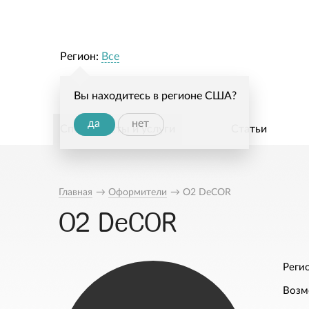
Регион:
Все
Вы находитесь в регионе США?
да
нет
Специалисты и услуги
Статьи
Главная
→
Оформители
→
O2 DeCOR
O2 DeCOR
Регио
Возм