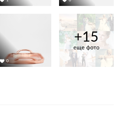
1
0
+15
еще фото
0