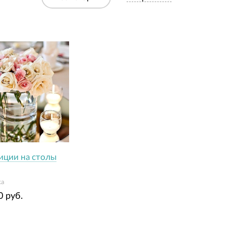
иции на столы
ка
0 руб.