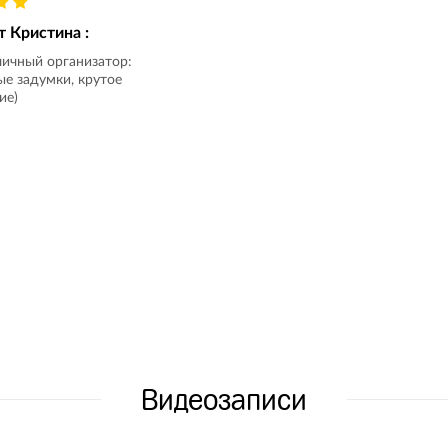
от
Кристина
:
ичный организатор:
ые задумки, крутое
ие)
Видеозаписи