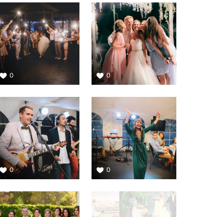
0
0
0
0