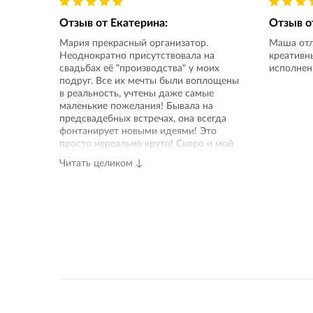
Отзыв от
Екатерина
:
Отзыв 
Мария прекрасный организатор.
Маша отл
Неоднократно присутствовала на
креативн
свадьбах её "производства" у моих
исполнен
подруг. Все их мечты были воплощены
в реальность, учтены даже самые
маленькие пожелания! Бывала на
предсвадебных встречах, она всегда
фонтанирует новыми идеями! Это
просто нереально круто! Скоро и мой
черёд "долгожданного незабываемого
Читать целиком ↓
дня" )) и я хочу что бы именно она была
моей помощницей в этом деле. Знаю,
что все будет даже лучше, чем я могу
представить!