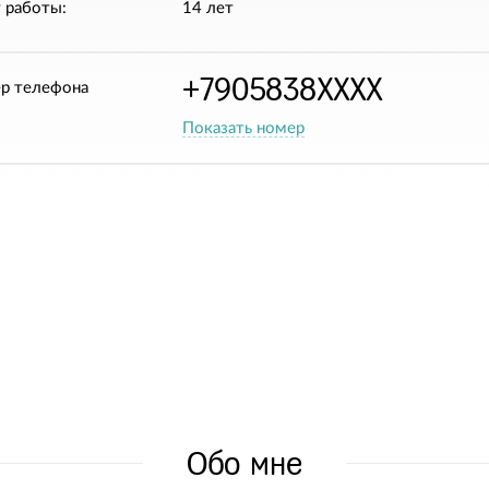
 работы:
14 лет
+7905838XXXX
р телефона
Показать номер
Обо мне