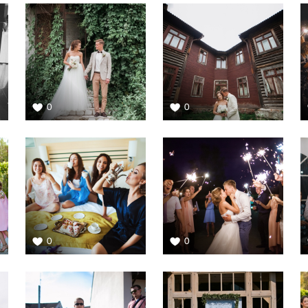
0
0
0
0