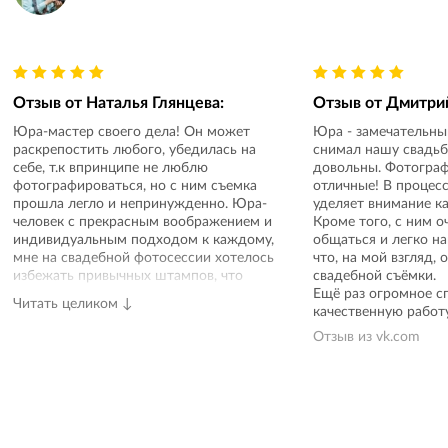
Отзыв от
Наталья Глянцева
:
Отзыв от
Дмитри
Юра-мастер своего дела! Он может
Юра - замечательны
раскрепостить любого, убедилась на
снимал нашу свадьбу
себе, т.к впринципе не люблю
довольны. Фотограф
фотографироваться, но с ним съемка
отличные! В процес
прошла легло и непринужденно. Юра-
уделяет внимание к
человек с прекрасным воображением и
Кроме того, с ним о
индивидуальным подходом к каждому,
общаться и легко на
мне на свадебной фотосессии хотелось
что, на мой взгляд, 
избежать привычных штампов, что
свадебной съёмки.
Юра с легкостью сделал. Он отлично
Ещё раз огромное с
Читать целиком ↓
уловил идею и настроение праздника и
качественную работу!
перенес их на снимки. За что ему
Отзыв из
vk.com
большое спасибо! Теперь мы с
удовольствием пересматриваем наш
первый семейный альбом (ниже фото
из альбома)
Отзыв из
vk.com