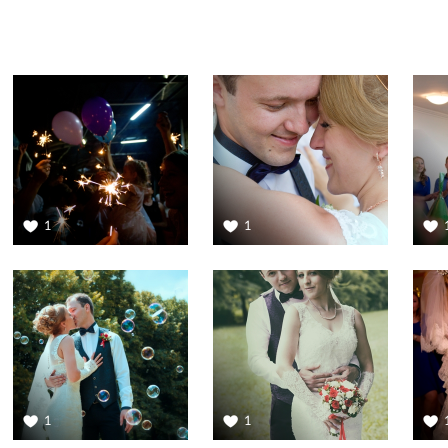
1
1
1
1