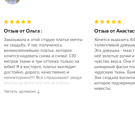
Отзыв от
Ольга
:
Отзыв от
Анастас
Заказывала в этой студии платье мечты
Хочется выразить б
на свадьбу. У нас получилось
талантливой девушк
великолепнейшее платье, которое
Эта девушка - маэст
хочется надевать снова и снова! 130
неё золотые ручки и
метров ткани и три оттенка только на
чувство вкуса. Она 
юбке! Я в восторге, платье выглядит
шикарный фасон пла
достойно, дорого, качественно и
чудесную ткань. Бук
неповторимо!!!! Все спрашивают увидя
Зоя создала восхити
платье на фото что это за платье,
которое подчеркнул
откуда оно у меня и приходят в восторг
невесты.
Читать целиком ↓
от того, что слышать что его СШИЛИ
индивидуально для меня! Я влюблена в
руки этих девушек, которые творили,
создавали, видили и жили этим
платьем