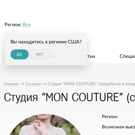
Регион:
Все
Вы находитесь в регионе США?
да
нет
Специалисты и услуги
Статьи
Специ
Главная
→
Салоны
→
Студия "MON COUTURE" (свадебные и вечер
Студия "MON COUTURE" (с
Регион:
Возможен выез