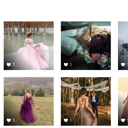
1
1
1
1