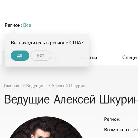
Регион:
Все
Вы находитесь в регионе США?
да
нет
Специалисты и услуги
Статьи
Специ
Главная
→
Ведущие
→
Алексей Шкурин
Ведущие Алексей Шкури
Регион:
Возможен выез