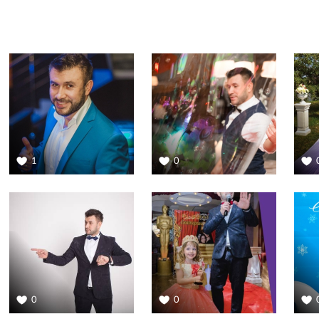
1
0
0
0