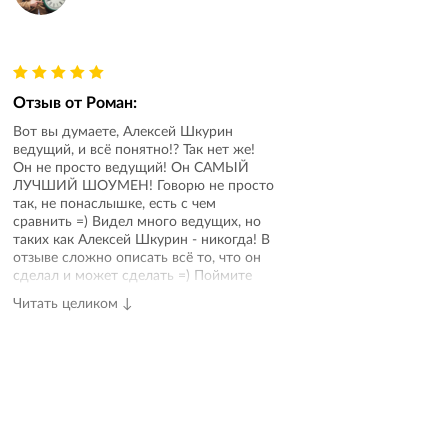
Отзыв от
Роман
:
Вот вы думаете, Алексей Шкурин
ведущий, и всё понятно!? Так нет же!
Он не просто ведущий! Он САМЫЙ
ЛУЧШИЙ ШОУМЕН! Говорю не просто
так, не понаслышке, есть с чем
сравнить =) Видел много ведущих, но
таких как Алексей Шкурин - никогда! В
отзыве сложно описать всё то, что он
сделал и может сделать =) Поймите
меня правильно, это не пиар, это
Читать целиком ↓
просто выражение моих эмоций! Ну а
если в двух словах, то Алексей Шкурин
просто мастер своего дела, он
становится другом, и я впервые
заметил такой момент, что его голос
(на свадьбе он говорил) приятный и не
раздражает после нескольких часов
общения с гостями =) Леха, спасибо