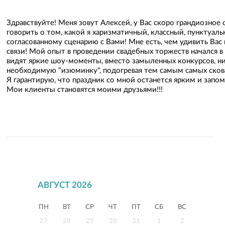
Здравствуйте! Меня зовут Алексей, у Вас скоро грандиозное
говорить о том, какой я харизматичный, классный, пунктуал
согласованному сценарию с Вами! Мне есть, чем удивить Вас
связи! Мой опыт в проведении свадебных торжеств начался в
видят яркие шоу-моменты, вместо замыленных конкурсов, н
необходимую "изюминку", подогревая тем самым самых скова
Я гарантирую, что праздник со мной останется ярким и зап
Мои клиенты становятся моими друзьями!!!
АВГУСТ 2026
ПН
ВТ
СР
ЧТ
ПТ
СБ
ВС
27
28
29
30
31
1
2