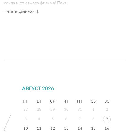
клипа и от самого фильма! Пока
смотришь клип, так восхищаешься, что
Читать целиком ↓
просто не терпится посмотреть и
фильм, а когда смотришь фильм,
появляется такое ощущение, как будто
ты ещё раз переживаешь этот
прекрасный день, за что мы с Викой
тебе искренне признательны и
благодарны! Огромное тебе спасибо!
АВГУСТ 2026
ПН
ВТ
СР
ЧТ
ПТ
СБ
ВС
27
28
29
30
31
1
2
3
4
5
6
7
8
9
10
11
12
13
14
15
16