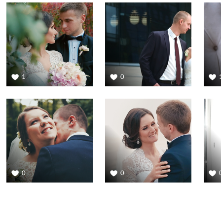
1
0
0
0