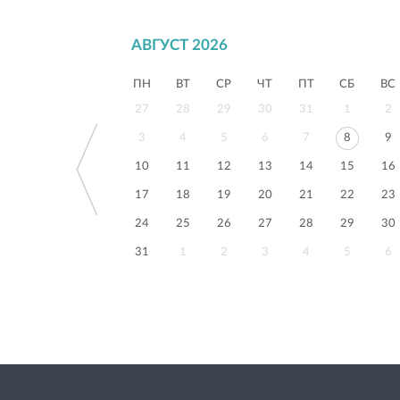
регистрации ЗАГСа Василеостровского
района, комфортно, может вместить не
больше 12-ти человек.
АВГУСТ 2026
Несмотря на все это - ЗАГС уютный,
светлый, чистый.
ПН
ВТ
СР
ЧТ
ПТ
СБ
ВС
Отдельно хотим обратить внимание на
наличие зеркал - они располагаются
27
28
29
30
31
1
2
даже на потолках, их много и они
3
4
5
6
7
8
9
большие.
10
11
12
13
14
15
16
17
18
19
20
21
22
23
24
25
26
27
28
29
30
31
1
2
3
4
5
6