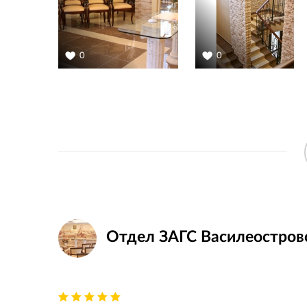
0
0
Отдел ЗАГС Василеостровс