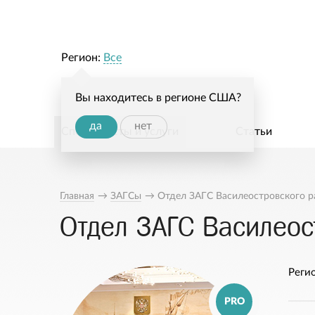
Регион:
Все
Вы находитесь в регионе США?
да
нет
Специалисты и услуги
Статьи
Главная
→
ЗАГСы
→
Отдел ЗАГС Василеостровского р
Отдел ЗАГС Василеос
Регио
PRO