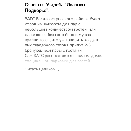
Отзыв от
Усадьба "Иваново
Подворье"
:
ЗАГС Василеостровского района, будет
хорошим выбором для пар с
небольшим количеством гостей, или
даже вовсе без гостей, потому как
крайне тесен, что уж говорить когда в
пик свадебного сезона придут 2-3
брачующиеся пары с гостями.
Сам ЗАГС располагается в жилом доме,
специальной парковки для гостей
ЗАГСа нет, потому как все парковочные
Читать целиком ↓
места заняты жильцами - все время
нельзя отделаться от ощущения, что
находишься в хорошо
отремонтированной квартире, узкие
коридоры, низкие потолки, маленькие
комнаты.
Лестница, ведущая на второй этаж к
торжественному залу, очень крутая, а
лифт, как в ЗАГСе Калининского
района, не предусмотрен.
Комната жениха и невесты не больше
типовой кухни, а зал торжественной